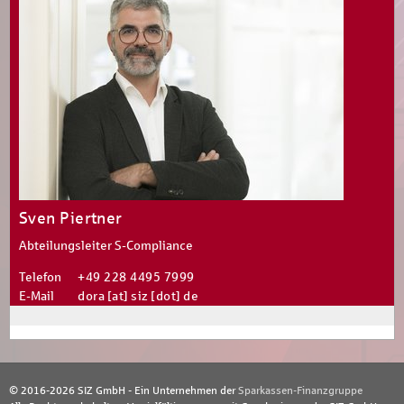
Sven Piertner
Abteilungsleiter S-Compliance
Telefon
+49 228 4495 7999
E-Mail
dora [at] siz [dot] de
© 2016-2026 SIZ GmbH - Ein Unternehmen der
Sparkassen-Finanzgruppe