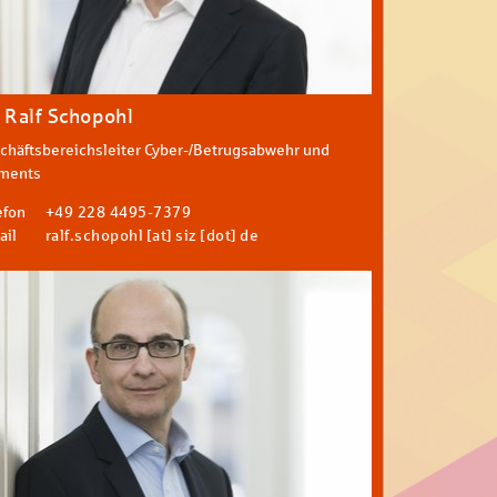
. Ralf Schopohl
chäftsbereichsleiter Cyber-/Betrugsabwehr und
ments
efon
+49 228 4495-7379
ail
ralf.schopohl [at] siz [dot] de