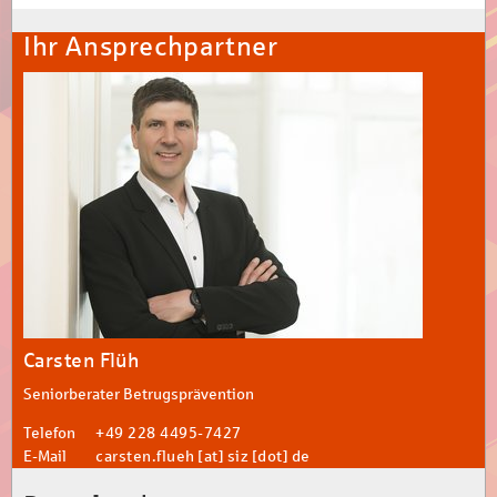
Ihr Ansprechpartner
Carsten Flüh
Seniorberater Betrugsprävention
Telefon
+49 228 4495-7427
E-Mail
carsten.flueh [at] siz [dot] de