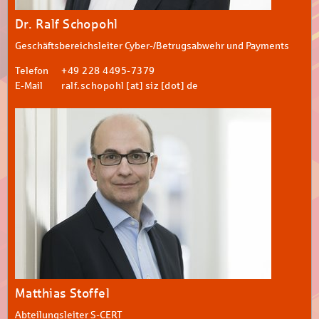
Dr. Ralf Schopohl
Geschäftsbereichsleiter Cyber-/Betrugsabwehr und Payments
Telefon
+49 228 4495-7379
E-Mail
ralf.schopohl [at] siz [dot] de
Matthias Stoffel
Abteilungsleiter S-CERT