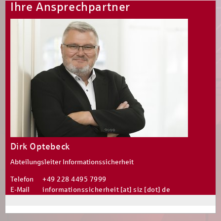
Ihre Ansprechpartner
Dirk Optebeck
Abteilungsleiter Informationssicherheit
Telefon
+49 228 4495 7999
E-Mail
informationssicherheit [at] siz [dot] de