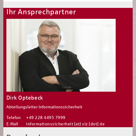
Ihr Ansprechpartner
Dirk Optebeck
Abteilungsleiter Informationssicherheit
Telefon
+49 228 4495 7999
E-Mail
informationssicherheit [at] siz [dot] de