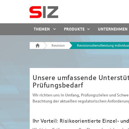
SIZ
THEMEN
PRODUKTE
UNTERNEHMEN
THEMENFELDER
MENÜ
Startseite
Revision
Revisionsdienstleistung Individua
Unsere umfassende Unterstütz
Prüfungsbedarf
Wir richten uns in Umfang, Prüfungszielen und Schwer
Beachtung der aktuellen regulatorischen Anforderun
Ihr Vorteil: Risikoorientierte Einzel- u