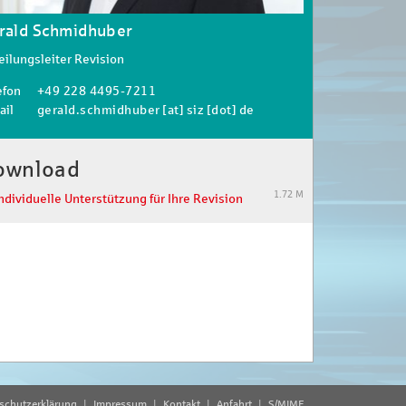
rald Schmidhuber
eilungsleiter Revision
efon
+49 228 4495-7211
ail
gerald.schmidhuber [at] siz [dot] de
ownload
1.72 M
ndividuelle Unterstützung für Ihre Revision
schutzerklärung
Impressum
Kontakt
Anfahrt
S/MIME