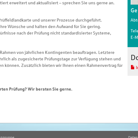
iert erweitert und aktualisiert – sprechen Sie uns gerne an.
Ge
Abt
Prüffeldlandkarte und unserer Prozesse durchgeführt.
Ihre Wünsche und halten den Aufwand für Sie gering.
Tel
ürfnisse nach der Prüfung nicht standardisierter Systeme,
E-M
 Rahmen von jährlichen Kontingenten beauftragen. Letztere
D
hrlich als zugesicherte Prüfungstage zur Verfügung stehen und
den können. Zusätzlich bieten wir Ihnen einen Rahmenvertrag für
I
rten Prüfung? Wir beraten Sie gerne.
nzgruppe
Daten