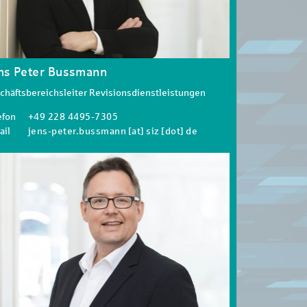
ns Peter Bussmann
chäftsbereichsleiter Revisionsdienstleistungen
efon
+49 228 4495-7305
ail
jens-peter.bussmann [at] siz [dot] de