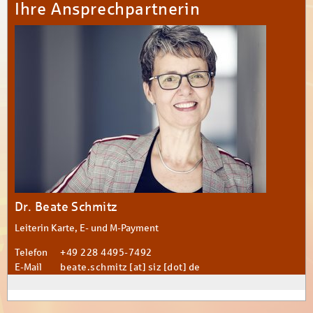
Ihre Ansprechpartnerin
Dr. Beate Schmitz
Leiterin Karte, E- und M-Payment
Telefon
+49 228 4495-7492
E-Mail
beate.schmitz [at] siz [dot] de