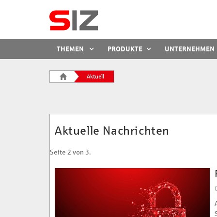
SIZ
THEMEN
PRODUKTE
UNTERNEHMEN
THEMENFELDER
MENÜ
Startseite
Aktuell
Aktuelle Nachrichten
Seite 2 von 3.