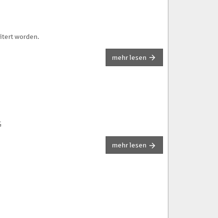
itert worden.
mehr lesen
G
mehr lesen